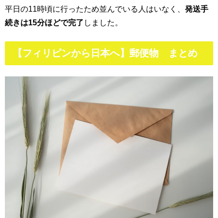
平日の
11
時頃に行ったため並んでいる人はいなく、
発送手
続きは
15
分ほどで完了
しました。
【フィリピンから日本へ】郵便物 まとめ