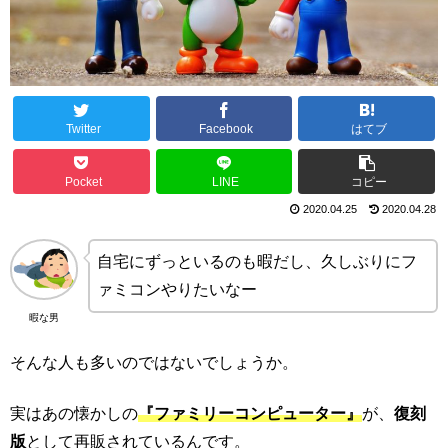
Twitter
Facebook
はてブ
Pocket
LINE
コピー
2020.04.25
2020.04.28
自宅にずっといるのも暇だし、久しぶりにフ
ァミコンやりたいなー
暇な男
そんな人も多いのではないでしょうか。
実はあの懐かしの
『ファミリーコンピューター』
が、
復刻
版
として再販されているんです。