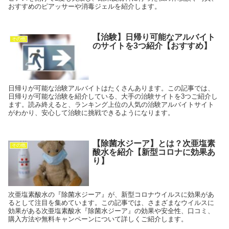
おすすめのピアッサーや消毒ジェルを紹介します。
【治験】日帰り可能なアルバイト
その他
のサイトを3つ紹介【おすすめ】
日帰りが可能な治験アルバイトはたくさんあります。この記事では、
日帰りが可能な治験を紹介している、大手の治験サイトを3つご紹介し
ます。読み終えると、ランキング上位の人気の治験アルバイトサイト
がわかり、安心して治験に挑戦できるようになります。
【除菌水ジーア】とは？次亜塩素
その他
酸水を紹介【新型コロナに効果あ
り】
次亜塩素酸水の『除菌水ジーア』が、新型コロナウイルスに効果があ
るとして注目を集めています。この記事では、さまざまなウイルスに
効果がある次亜塩素酸水『除菌水ジーア』の効果や安全性、口コミ、
購入方法や無料キャンペーンについて詳しくご紹介します。